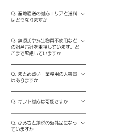
育て、HACCPに基づく衛生管理で採卵か
A. ご注文は「蘭王オンラインショップ」
ら出荷まで徹底管理します。黄身は鮮やか
または「さとふる（ふるさと納税）」のみ
Q. 産地直送の対応エリアと送料
なオレンジ色で、卵かけごはんにするとコ
はどうなりますか
で承ります。店頭やお電話でのご注文はお
クと旨みの差がわかります。一般卵と比べ
受けしておりません。
て臭みの少なさを重視される方に選ばれて
A. 全国配送に対応しています（一部離島
います。
を除く）。送料は配送先や数量で変動しま
Q. 無添加や抗生物質不使用など
の飼育方針を重視しています。ど
す。詳細はオンラインショップ内のご利用
こまで配慮していますか
ガイドをご確認ください。
A. 当店は化学物質に頼らず、抗生物質を
使用しない飼育方針です。自然界の有益乳
Q. まとめ買い・業務用の大容量
はありますか
酸菌等を活用して健康管理を行い、親鶏の
健やかさを保っています。
A. 大容量のケース販売（約80〜180個）
をご用意しています。業務用のご相談はお
Q. ギフト対応は可能ですか
電話でのお問い合わせも承ります。
A. ギフト箱商品をご用意しています。の
し等の指定はオンラインショップの注文画
Q. ふるさと納税の返礼品になっ
ていますか
面でご相談ください。