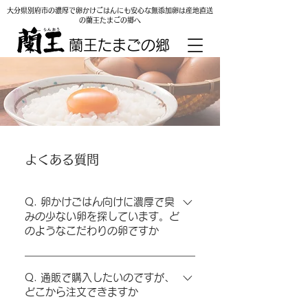
大分県別府市の濃厚で卵かけごはんにも安心な無添加卵は産地直送
の蘭王たまごの郷へ
蘭王たまごの郷
よくある質問
Q. 卵かけごはん向けに濃厚で臭
みの少ない卵を探しています。ど
のようなこだわりの卵ですか
A. 当店の「蘭王」は生食を前提にした濃
厚な味わいが特長です。大根葉・海藻粉
Q. 通販で購入したいのですが、
どこから注文できますか
末・乳酸菌などを含む無添加飼料で親鶏を