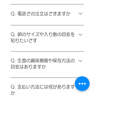
A. 大分県日出町・杵築市の返礼品として
お選びいただけます。お申し込みは「さと
Q. 電話での注文はできますか
ふる」で「蘭王」を検索してください。
A. お電話はお問い合わせのみで、注文は
できません。ご注文はオンラインショップ
Q. 卵のサイズや入り数の目安を
知りたいです
または「さとふる」をご利用ください。
A. 10個入り・6個入りのパックから、約
80個・約160個・約180個の大容量ケース
Q. 生食の賞味期限や保存方法の
目安はありますか
までご用意しています。用途に応じてお選
びください。
A. 賞味期限は発送日から14日を目安にし
ています。冷蔵で保存し、なるべく早めに
Q. 支払い方法には何があります
か
お召し上がりください。
A. クレジットカード、代金引換などに対
応しています。詳しくはご利用ガイドの
Q. 配送トラブルや破損があった
場合はどうすればよいですか
「お支払いについて」をご確認ください。
A. 万一の破損・初期不良があった場合